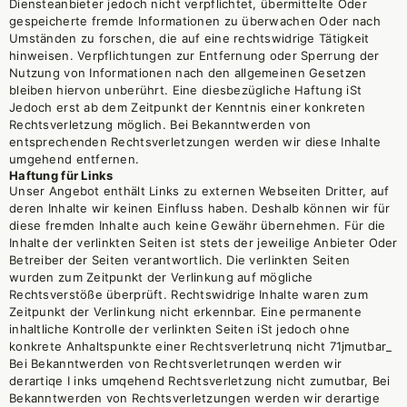
Diensteanbieter jedoch nicht verpflichtet, übermittelte Oder
gespeicherte fremde Informationen zu überwachen Oder nach
Umständen zu forschen, die auf eine rechtswidrige Tätigkeit
hinweisen. Verpflichtungen zur Entfernung oder Sperrung der
Nutzung von Informationen nach den allgemeinen Gesetzen
bleiben hiervon unberührt. Eine diesbezügliche Haftung iSt
Jedoch erst ab dem Zeitpunkt der Kenntnis einer konkreten
Rechtsverletzung möglich. Bei Bekanntwerden von
entsprechenden Rechtsverletzungen werden wir diese Inhalte
umgehend entfernen.
Haftung für Links
Unser Angebot enthält Links zu externen Webseiten Dritter, auf
deren Inhalte wir keinen Einfluss haben. Deshalb können wir für
diese fremden Inhalte auch keine Gewähr übernehmen. Für die
Inhalte der verlinkten Seiten ist stets der jeweilige Anbieter Oder
Betreiber der Seiten verantwortlich. Die verlinkten Seiten
wurden zum Zeitpunkt der Verlinkung auf mögliche
Rechtsverstöße überprüft. Rechtswidrige Inhalte waren zum
Zeitpunkt der Verlinkung nicht erkennbar. Eine permanente
inhaltliche Kontrolle der verlinkten Seiten iSt jedoch ohne
konkrete Anhaltspunkte einer Rechtsverletrunq nicht 71jmutbar_
Bei Bekanntwerden von Rechtsverletrunqen werden wir
derartiqe I inks umqehend Rechtsverletzung nicht zumutbar, Bei
Bekanntwerden von Rechtsverletzungen werden wir derartige